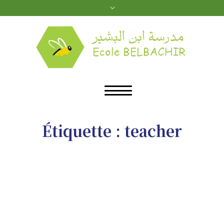
Étiquette :
teacher
»
teacher
Home