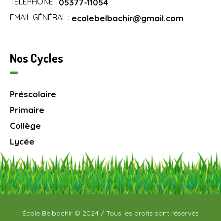
TÉLÉPHONE :
05377-11054
EMAIL GÉNÉRAL :
ecolebelbachir@gmail.com
Nos Cycles
Préscolaire
Primaire
Collège
Lycée
École Belbachir © 2024 / Tous les droits sont réservés