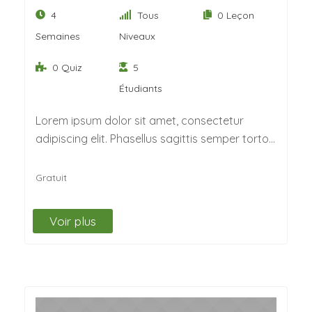
4
Tous
0 Leçon
Semaines
Niveaux
0 Quiz
5
Étudiants
Lorem ipsum dolor sit amet, consectetur
adipiscing elit. Phasellus sagittis semper tortor.
Quisque non felis…
Gratuit
Voir plus