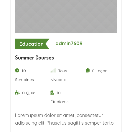
admin7609
Education
Summer Courses
10
Tous
0 Leçon
Semaines
Niveaux
0 Quiz
10
Étudiants
Lorem ipsum dolor sit amet, consectetur
adipiscing elit. Phasellus sagittis semper tortor.
Quisque non felis…