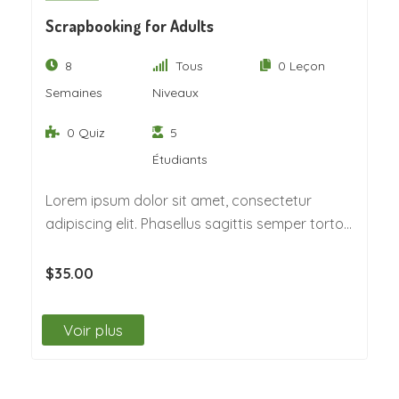
Scrapbooking for Adults
8
Tous
0 Leçon
Semaines
Niveaux
0 Quiz
5
Étudiants
Lorem ipsum dolor sit amet, consectetur
adipiscing elit. Phasellus sagittis semper tortor.
Quisque non felis…
$35.00
Voir plus