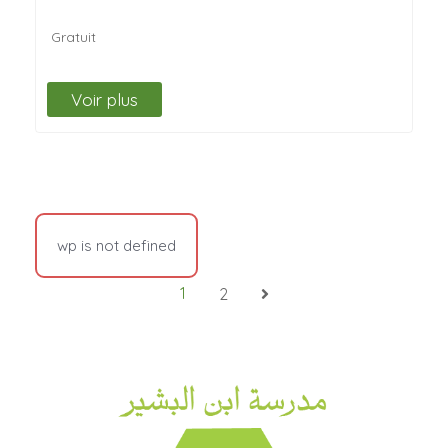
Quisque non felis…
Gratuit
Voir plus
wp is not defined
1
2