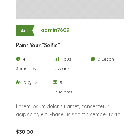
admin7609
Art
Paint Your “Selfie”
4
Tous
0 Leçon
Semaines
Niveaux
0 Quiz
5
Étudiants
Lorem ipsum dolor sit amet, consectetur
adipiscing elit. Phasellus sagittis semper tortor.
Quisque non felis…
$30.00