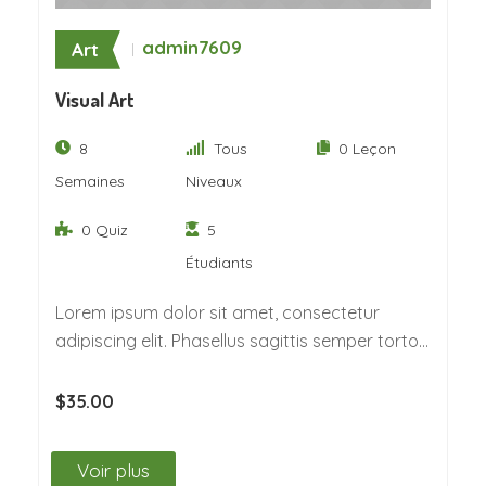
admin7609
Art
Visual Art
8
Tous
0 Leçon
Semaines
Niveaux
0 Quiz
5
Étudiants
Lorem ipsum dolor sit amet, consectetur
adipiscing elit. Phasellus sagittis semper tortor.
Quisque non felis…
$35.00
Voir plus